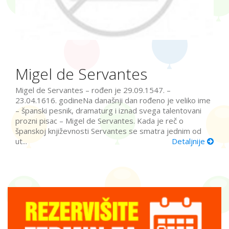
Migel de Servantes
Migel de Servantes – rođen je 29.09.1547. –
23.04.1616. godineNa današnji dan rođeno je veliko ime
– španski pesnik, dramaturg i iznad svega talentovani
prozni pisac – Migel de Servantes. Kada je reč o
španskoj književnosti Servantes se smatra jednim od
ut...
Detaljnije