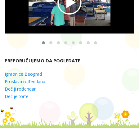
PREPORUČUJEMO DA POGLEDATE
Igraonice Beograd
Proslava rođendana
Dečiji rođendani
Dečije torte