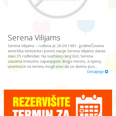
Serena Vilijams
Serena Vilijams – rođena je 26.09.1981. godineČuvena
američka teniserka i ponos nacije Serena Vilijams danas
slavi 35 rođendan. Na svetskoj rang listi, Serena
zauzima trenutno zapanjujuće drugo mesto, a njenoj
umetnosti na terenu mogli smo da se divimo pos...
Detaljnije