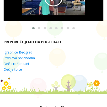
PREPORUČUJEMO DA POGLEDATE
Igraonice Beograd
Proslava rođendana
Dečiji rođendani
Dečije torte