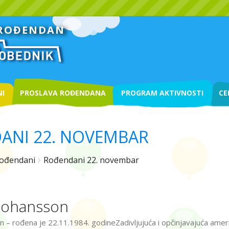
 ROĐENDAN
I
PROSLAVA ROĐENDANA
PROGRAM AKTIVNOSTI
CE
ANI 22. NOVEMBAR
ođendani
Rođendani 22. novembar
 Johansson
n – rođena je 22.11.1984. godineZadivljujuća i opčinjavajuća amer