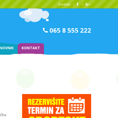
Kontakt
065 8 555 222
NOVNIK
KONTAKT
ička