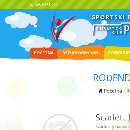
065 8 555 222
SPORTSKI
POČETNA
DEČIJI ROĐENDANI
ROĐENDAN
ROĐEND
Početna
R
Scarlett
Scarlett Johansso