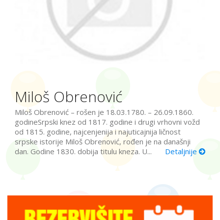
Miloš Obrenović
Miloš Obrenović – rošen je 18.03.1780. – 26.09.1860.
godineSrpski knez od 1817. godine i drugi vrhovni vožd
od 1815. godine, najcenjenija i najuticajnija ličnost
srpske istorije Miloš Obrenović, rođen je na današnji
dan. Godine 1830. dobija titulu kneza. U...
Detaljnije