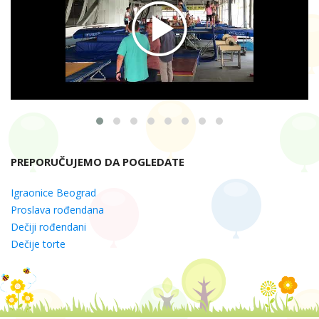
PREPORUČUJEMO DA POGLEDATE
Igraonice Beograd
Proslava rođendana
Dečiji rođendani
Dečije torte