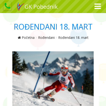
GK Pobednik
ROĐENDANI 18. MART
Početna
Rođendani
Rođendani 18. mart