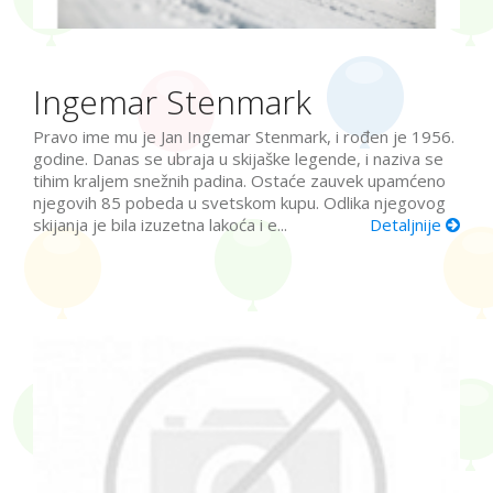
Ingemar Stenmark
Pravo ime mu je Jan Ingemar Stenmark, i rođen je 1956.
godine. Danas se ubraja u skijaške legende, i naziva se
tihim kraljem snežnih padina. Ostaće zauvek upamćeno
njegovih 85 pobeda u svetskom kupu. Odlika njegovog
skijanja je bila izuzetna lakoća i e...
Detaljnije