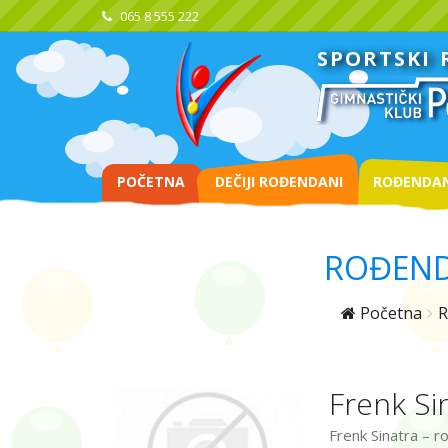
065 8 555 222
SPORTSKI
POČETNA
DEČIJI ROĐENDANI
ROĐENDAN
ROĐEND
Početna
R
Frenk Si
Frenk Sinatra – r