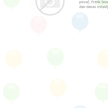
pevač, Frenk Sina
dan danas ostavl