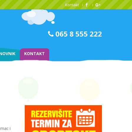
Kontakt
065 8 555 222
NOVNIK
KONTAKT
umac i