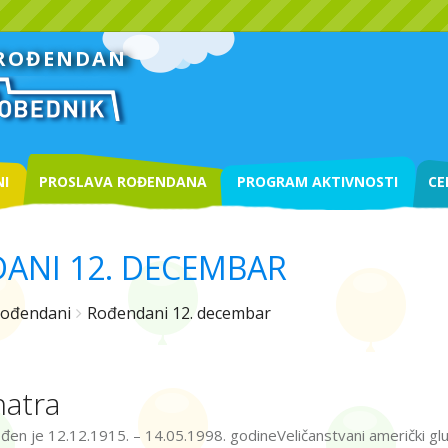
 ROĐENDAN
I
PROSLAVA ROĐENDANA
PROGRAM AKTIVNOSTI
CE
ANI 12. DECEMBAR
ođendani
Rođendani 12. decembar
natra
ođen je 12.12.1915. – 14.05.1998. godineVeličanstvani američki gl