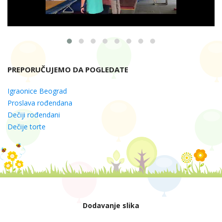
PREPORUČUJEMO DA POGLEDATE
Igraonice Beograd
Proslava rođendana
Dečiji rođendani
Dečije torte
Dodavanje slika