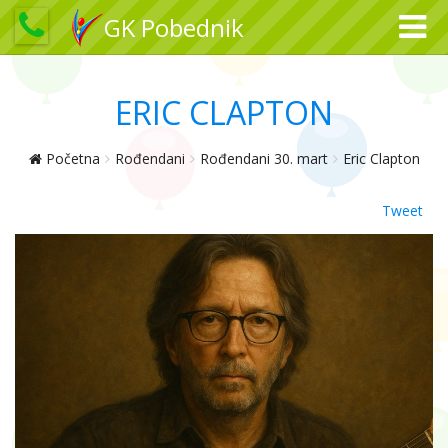
GK Pobednik
ERIC CLAPTON
Početna
Rođendani
Rođendani 30. mart
Eric Clapton
Tweet