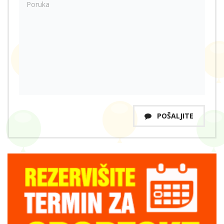
POŠALJITE