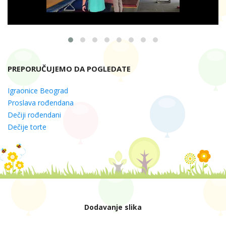
PREPORUČUJEMO DA POGLEDATE
Igraonice Beograd
Proslava rođendana
Dečiji rođendani
Dečije torte
Dodavanje slika