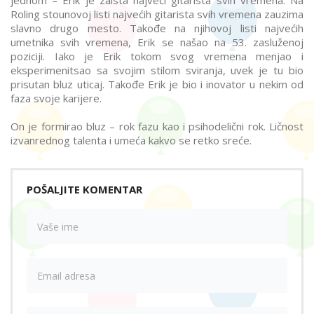
jednom – Erik je zaista najveći gitarista svih vremena. Na
Roling stounovoj listi najvećih gitarista svih vremena zauzima
slavno drugo mesto. Takođe na njihovoj listi najvećih
umetnika svih vremena, Erik se našao na 53. zasluženoj
poziciji. Iako je Erik tokom svog vremena menjao i
eksperimenitsao sa svojim stilom sviranja, uvek je tu bio
prisutan bluz uticaj. Takođe Erik je bio i inovator u nekim od
faza svoje karijere.
On je formirao bluz – rok fazu kao i psihodelični rok. Ličnost
izvanrednog talenta i umeća kakvo se retko sreće.
POŠALJITE KOMENTAR