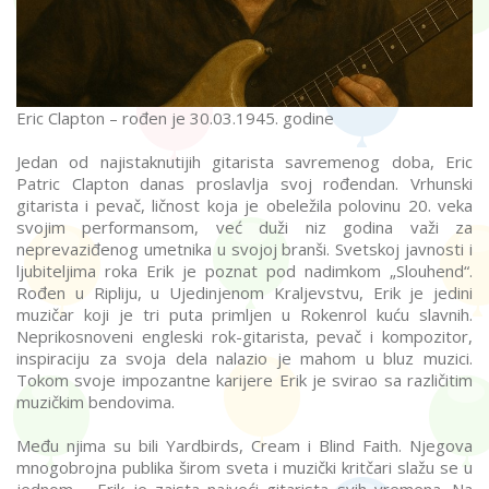
Eric Clapton – rođen je 30.03.1945. godine
Jedan od najistaknutijih gitarista savremenog doba, Eric
Patric Clapton danas proslavlja svoj rođendan. Vrhunski
gitarista i pevač, ličnost koja je obeležila polovinu 20. veka
svojim performansom, već duži niz godina važi za
neprevaziđenog umetnika u svojoj branši. Svetskoj javnosti i
ljubiteljima roka Erik je poznat pod nadimkom „Slouhend“.
Rođen u Ripliju, u Ujedinjenom Kraljevstvu, Erik je jedini
muzičar koji je tri puta primljen u Rokenrol kuću slavnih.
Neprikosnoveni engleski rok-gitarista, pevač i kompozitor,
inspiraciju za svoja dela nalazio je mahom u bluz muzici.
Tokom svoje impozantne karijere Erik je svirao sa različitim
muzičkim bendovima.
Među njima su bili Yardbirds, Cream i Blind Faith. Njegova
mnogobrojna publika širom sveta i muzički kritčari slažu se u