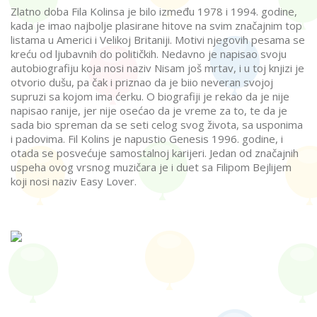
Zlatno doba Fila Kolinsa je bilo između 1978 i 1994. godine,
kada je imao najbolje plasirane hitove na svim značajnim top
listama u Americi i Velikoj Britaniji. Motivi njegovih pesama se
kreću od ljubavnih do političkih. Nedavno je napisao svoju
autobiografiju koja nosi naziv Nisam još mrtav, i u toj knjizi je
otvorio dušu, pa čak i priznao da je biio neveran svojoj
supruzi sa kojom ima ćerku. O biografiji je rekao da je nije
napisao ranije, jer nije osećao da je vreme za to, te da je
sada bio spreman da se seti celog svog života, sa usponima
i padovima. Fil Kolins je napustio Genesis 1996. godine, i
otada se posvećuje samostalnoj karijeri. Jedan od značajnih
uspeha ovog vrsnog muzičara je i duet sa Filipom Bejlijem
koji nosi naziv Easy Lover.