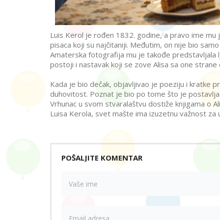
Luis Kerol je rođen 1832. godine, a pravo ime mu j
pisaca koji su najčitaniji. Međutim, on nije bio sam
Amaterska fotografija mu je takođe predstavljala lj
postoji i nastavak koji se zove Alisa sa one strane 
Kada je bio dečak, objavljivao je poeziju i kratke pr
duhovitost. Poznat je bio po tome što je postavlja
Vrhunac u svom stvaralaštvu dostiže knjigama o Alisi
Luisa Kerola, svet mašte ima izuzetnu važnost za u
POŠALJITE KOMENTAR