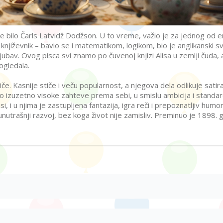
e bilo Čarls Latvidž Dodžson. U to vreme, važio je za jednog od e
o književnik – bavio se i matematikom, logikom, bio je anglikanski s
ubav. Ovog pisca svi znamo po čuvenoj knjizi Alisa u zemlji čuda, 
ogledala.
iče. Kasnije stiče i veču popularnost, a njegova dela odlikuje satira
o izuzetno visoke zahteve prema sebi, u smislu ambicija i standar
, i u njima je zastupljena fantazija, igra reči i prepoznatljiv humo
nutrašnji razvoj, bez koga život nije zamisliv. Preminuo je 1898. 