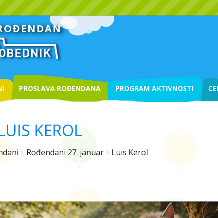
 ROĐENDAN
I
PROSLAVA ROĐENDANA
PROGRAM AKTIVNOSTI
CE
LUIS KEROL
ndani
Rođendani 27. januar
Luis Kerol