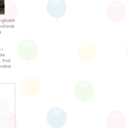
ngleskih
veštenik.
a
 i
da.
r. Kod
godine.