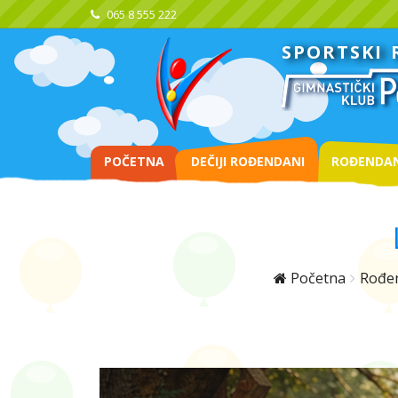
065 8 555 222
SPORTSKI
POČETNA
DEČIJI ROĐENDANI
ROĐENDAN
Početna
Rođe