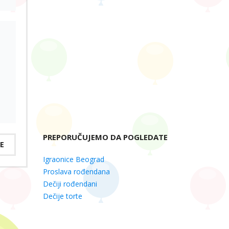
PREPORUČUJEMO DA POGLEDATE
E
Igraonice Beograd
Proslava rođendana
Dečiji rođendani
Dečije torte