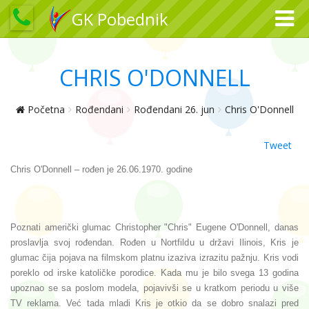
GK Pobednik
CHRIS O'DONNELL
Početna
Rođendani
Rođendani 26. jun
Chris O'Donnell
Tweet
Chris O'Donnell – rođen je 26.06.1970. godine
Poznati američki glumac Christopher "Chris" Eugene O'Donnell, danas
proslavlja svoj rođendan. Rođen u Nortfildu u državi Ilinois, Kris je
glumac čija pojava na filmskom platnu izaziva izrazitu pažnju. Kris vodi
poreklo od irske katoličke porodice. Kada mu je bilo svega 13 godina
upoznao se sa poslom modela, pojavivši se u kratkom periodu u više
TV reklama. Već tada mladi Kris je otkio da se dobro snalazi pred