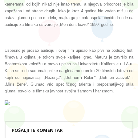
kamerama, od kojih nikad nije imao tremu, a njegova prirodnost je bila
zapažena i od strane drugih. Iako je kroz 4 godine bio vođen mišlju da
ostavi glumu i posao modela, majka ga je ipak uspela ubediti da ode na
audiciju za filmsko ostvarenje „Men dont leave“ 1990. godine.
Uspešno je prošao audiciju i ovaj film upisao kao prvi na podužoj listi
filmova u kojima je tokom svoje karijere igrao. Maturu je završio na
Bostonskom koledžu a pravo upisao na Univerzitetu Kalifornije u LA-u.
Krisa smo do sad imali prilike da gledamo u preko 20 filmskih hitova od
kojih su najpoznatiji „Neženja“, „Betmen i Robin“, „Betmen zauvek“ i
„Miris žene“. Glumac vrlo specifičnog talenta i prepoznatljivog stila
gluma, osvojio je filmsku javnost svojim šarmom i harizmom.
POŠALJITE KOMENTAR