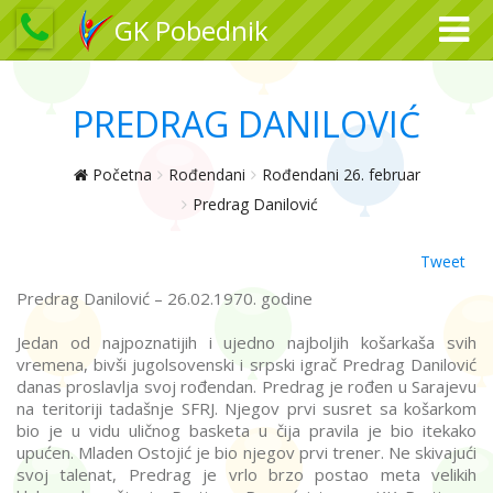
GK Pobednik
PREDRAG DANILOVIĆ
Početna
Rođendani
Rođendani 26. februar
Predrag Danilović
Tweet
Predrag Danilović – 26.02.1970. godine
Jedan od najpoznatijih i ujedno najboljih košarkaša svih
vremena, bivši jugolsovenski i srpski igrač Predrag Danilović
danas proslavlja svoj rođendan. Predrag je rođen u Sarajevu
na teritoriji tadašnje SFRJ. Njegov prvi susret sa košarkom
bio je u vidu uličnog basketa u čija pravila je bio itekako
upućen. Mladen Ostojić je bio njegov prvi trener. Ne skivajući
svoj talenat, Predrag je vrlo brzo postao meta velikih