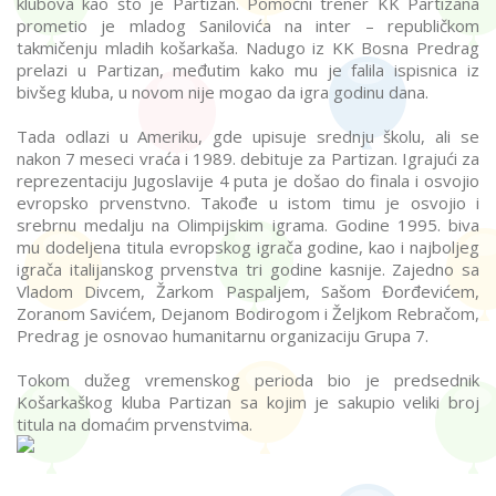
klubova kao što je Partizan. Pomoćni trener KK Partizana
prometio je mladog Sanilovića na inter – republičkom
takmičenju mladih košarkaša. Nadugo iz KK Bosna Predrag
prelazi u Partizan, međutim kako mu je falila ispisnica iz
bivšeg kluba, u novom nije mogao da igra godinu dana.
Tada odlazi u Ameriku, gde upisuje srednju školu, ali se
nakon 7 meseci vraća i 1989. debituje za Partizan. Igrajući za
reprezentaciju Jugoslavije 4 puta je došao do finala i osvojio
evropsko prvenstvno. Takođe u istom timu je osvojio i
srebrnu medalju na Olimpijskim igrama. Godine 1995. biva
mu dodeljena titula evropskog igrača godine, kao i najboljeg
igrača italijanskog prvenstva tri godine kasnije. Zajedno sa
Vladom Divcem, Žarkom Paspaljem, Sašom Đorđevićem,
Zoranom Savićem, Dejanom Bodirogom i Željkom Rebračom,
Predrag je osnovao humanitarnu organizaciju Grupa 7.
Tokom dužeg vremenskog perioda bio je predsednik
Košarkaškog kluba Partizan sa kojim je sakupio veliki broj
titula na domaćim prvenstvima.