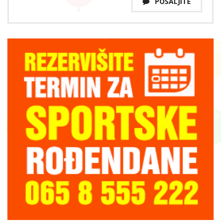
POŠALJITE