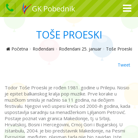
GK Pobednik
TOŠE PROESKI
Početna
Rođendani
Rođendani 25. januar
Toše Proeski
Tweet
Todor Toše Proeski je rođen 1981. godine u Prilepu. Nosio
je epitet balkanskog kralja pop muzike. Prve korake u
muzičkom smislu je načinio sa 11 godina, na dečijem
festivalu. Njegovi veći uspesi kreću od 2000-ih godina, kada
uspostavlja saradnju sa menadžerkom Ljiljanom Petrović.
Postaje poznat van granica Makedonije, tj. u Srbiji,
Hrvatskoj, Bosni i Hercegovini, Crnoj Gori i Bugarskoj. U
Istanbulu, 2004. je bio predstavnik Makedonije, na Pesmi
Evrovizije, međutim, plasman tada nije bio zavidan. Iste