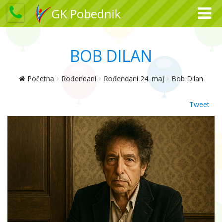
GK Pobednik
BOB DILAN
Početna
Rođendani
Rođendani 24. maj
Bob Dilan
Tweet