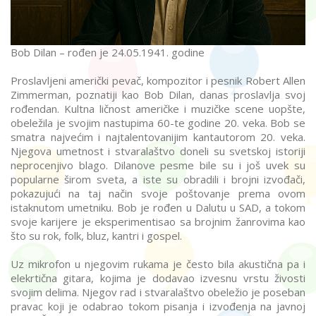
Bob Dilan – rođen je 24.05.1941. godine
Proslavljeni američki pevač, kompozitor i pesnik Robert Allen
Zimmerman, poznatiji kao Bob Dilan, danas proslavlja svoj
rođendan. Kultna ličnost američke i muzičke scene uopšte,
obeležila je svojim nastupima 60-te godine 20. veka. Bob se
smatra najvećim i najtalentovanijim kantautorom 20. veka.
Njegova umetnost i stvaralaštvo doneli su svetskoj istoriji
neprocenjivo blago. Dilanove pesme bile su i još uvek su
popularne širom sveta, a iste su obradili i brojni izvođači,
pokazujući na taj način svoje poštovanje prema ovom
istaknutom umetniku. Bob je rođen u Dalutu u SAD, a tokom
svoje karijere je eksperimentisao sa brojnim žanrovima kao
što su rok, folk, bluz, kantri i gospel.
Uz mikrofon u njegovim rukama je često bila akustična pa i
elekrtična gitara, kojima je dodavao izvesnu vrstu živosti
svojim delima. Njegov rad i stvaralaštvo obeležio je poseban
pravac koji je odabrao tokom pisanja i izvođenja na javnoj