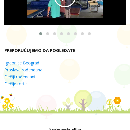
PREPORUČUJEMO DA POGLEDATE
Igraonice Beograd
Proslava rođendana
Dečiji rođendani
Dečije torte
Dodavanje slika