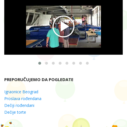
PREPORUČUJEMO DA POGLEDATE
Igraonice Beograd
Proslava rođendana
Dečiji rođendani
Dečije torte