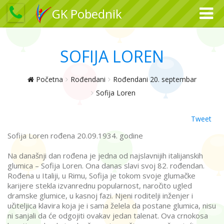
GK Pobednik
SOFIJA LOREN
Početna
Rođendani
Rođendani 20. septembar
Sofija Loren
Tweet
Sofija Loren rođena 20.09.1934. godine
Na današnji dan rođena je jedna od najslavnijih italijanskih
glumica – Sofija Loren. Ona danas slavi svoj 82. rođendan.
Rođena u Italiji, u Rimu, Sofija je tokom svoje glumačke
karijere stekla izvanrednu popularnost, naročito ugled
dramske glumice, u kasnoj fazi. Njeni roditelji inženjer i
učiteljica klavira koja je i sama želela da postane glumica, nisu
ni sanjali da će odgojiti ovakav jedan talenat. Ova crnokosa