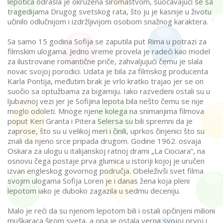
lepotica odrasla je okružena siromaštvom, suočavajući se sa
tragedijama Drugog svetskog rata, što ju je kasnije u životu
učinilo odlučnijom i izdržljivijom osobom snažnog karaktera.
Sa samo 15 godina Sofija se zaputila put Rima u potrazi za
filmskim ulogama. Jedno vreme provela je radeći kao model
za ilustrovane romantične priče, zahvaljujući čemu je slala
novac svojoj porodici. Udata je bila za filmskog producenta
Karla Pontija, međutim brak je vrlo kratko trajao jer se on
suočio sa optužbama za bigamiju. Iako razvedeni ostali su u
ljubavnoj vezi jer je Sofijina lepota bila nešto čemu se nije
moglo odoleti. Mnoge njene kolega na snimanjima filmova
poput Keri Granta i Pitera Selersa su bili spremni da je
zaprose, što su u velikoj meri i činili, uprkos činjenici što su
znali da njeno srce pripada drugom. Godine 1962. osvaja
Oskara za ulogu u italijanskoj ratnoj drami „La Ciociara“, na
osnovu čega postaje prva glumica u istoriji kojoj je uručen
izvan engleskog govornog područja. Obeleživši svet filma
svojim ulogama Sofija Loren je i danas žena koja pleni
lepotom iako je duboko zagazila u sedmu deceniju.
Malo je reći da su njenom lepotom bili i ostali opčinjeni milioni
muškaraca širom sveta, a ona je ostala verna svojoj prvoj i