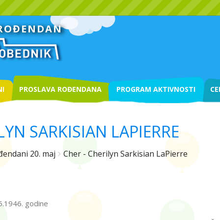
 ROĐENDAN
I
PROSLAVA ROĐENDANA
PROGRAM AKTIVNOSTI
CE
LYN SARKISIAN LAPIERRE
endani 20. maj
Cher - Cherilyn Sarkisian LaPierre
05.1946. godine