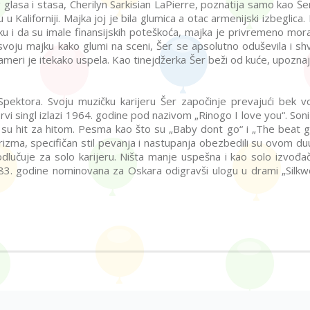
 glasa i stasa, Cherilyn Sarkisian LaPierre, poznatija samo kao Še
 Kaliforniji. Majka joj je bila glumica a otac armenijski izbeglica. 
ku i da su imale finansijskih poteškoća, majka je privremeno mora
 svoju majku kako glumi na sceni, Šer se apsolutno oduševila i shv
meri je itekako uspela. Kao tinejdžerka Šer beži od kuće, upoznaj
Spektora. Svoju muzičku karijeru Šer započinje prevajući bek v
i singl izlazi 1964. godine pod nazivom „Rinogo I love you“. Soni 
li su hit za hitom. Pesma kao što su „Baby dont go“ i „The beat 
izma, specifičan stil pevanja i nastupanja obezbedili su ovom du
lučuje za solo karijeru. Ništa manje uspešna i kao solo izvođač
83. godine nominovana za Oskara odigravši ulogu u drami „Silkwo