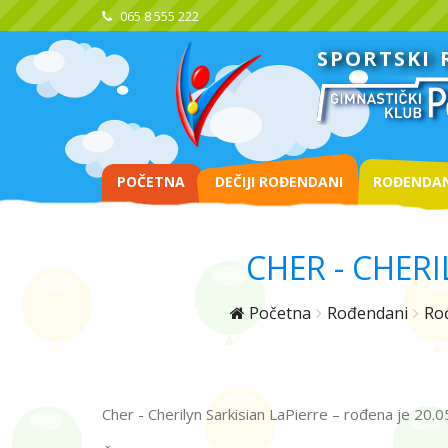
065 8 555 222
SPORTSKI
POČETNA
DEČIJI ROĐENDANI
ROĐENDAN
CHER - CHERI
Početna
Rođendani
Rođ
Cher - Cherilyn Sarkisian LaPierre – rođena je 20.