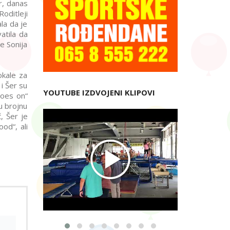
r, danas
Roditleji
la da je
atila da
e Sonija
okale za
i Šer su
YOUTUBE IZDVOJENI KLIPOVI
goes on“
u brojnu
, Šer je
od“, ali