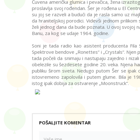
Čuvena američka glumica i pevačica, žena izrazitog
proslavlja svoj rođendan. Šer je rođena u El Centru u
su joj se razveli a budući da je rasla samo uz maj
da hraniteljskoj porodici. Videvši jednom prilikom
želi jednog dana da bude poznata. U ovoj svojoj na
Banu, za kog se udaje 1964. godine.
Soni je tada radio kao asistent producenta Fila 
Spektrove bendove „Ronettes“ i „Crystals“. Njen prv
tada počeli da snimaju i nastupaju zajedno i niza
obelezile su šezdesete godine 20. veka. Njena har
publiku širom sveta. Nedugo putom Šer se ipak od
istovremeno zapolovila i putem glume. Bila je 19
istog ipak dobija za ostvarenje „Moonstruck“.
POŠALJITE KOMENTAR