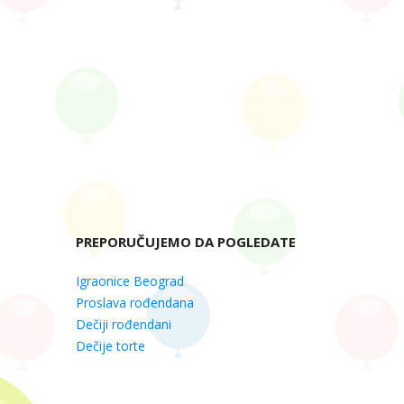
PREPORUČUJEMO DA POGLEDATE
Igraonice Beograd
Proslava rođendana
Dečiji rođendani
Dečije torte