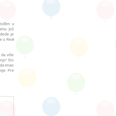
 Rođen u
enu. Još
 dede je
a u Real
 da više
njo“ što
ada imao
ije. Pre