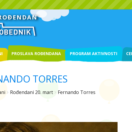
 ROĐENDAN
I
PROSLAVA ROĐENDANA
PROGRAM AKTIVNOSTI
CE
NANDO TORRES
ni
Rođendani 20. mart
Fernando Torres