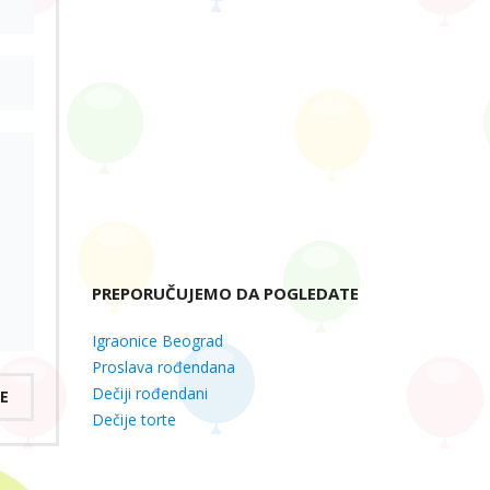
PREPORUČUJEMO DA POGLEDATE
Igraonice Beograd
Proslava rođendana
Dečiji rođendani
E
Dečije torte