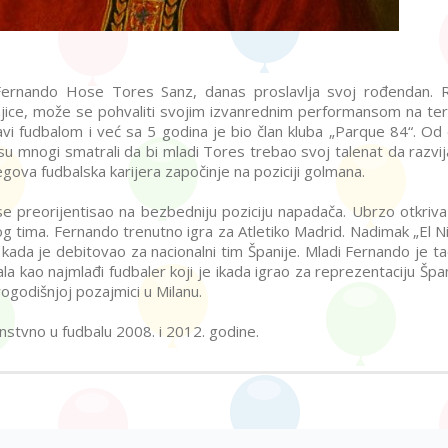
c Fernando Hose Tores Sanz, danas proslavlja svoj rođendan.
šnjice, može se pohvaliti svojim izvanrednim performansom na ter
avi fudbalom i već sa 5 godina je bio član kluba „Parque 84“. Od
su mnogi smatrali da bi mladi Tores trebao svoj talenat da razvij
egova fudbalska karijera započinje na poziciji golmana.
se preorijentisao na bezbedniju poziciju napadača. Ubrzo otkriva
g tima. Fernando trenutno igra za Atletiko Madrid. Nadimak „El Ni
 kada je debitovao za nacionalni tim Španije. Mladi Fernando je t
a kao najmlađi fudbaler koji je ikada igrao za reprezentaciju Špan
vogodišnjoj pozajmici u Milanu.
stvno u fudbalu 2008. i 2012. godine.