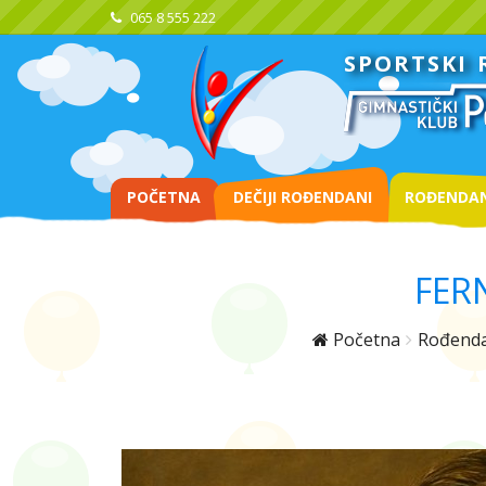
065 8 555 222
SPORTSKI
POČETNA
DEČIJI ROĐENDANI
ROĐENDAN
FER
Početna
Rođenda