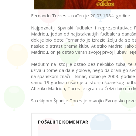
Fernando Torres – rođen je 20.03.1984. godine
Najpoznatiji španski fudbaler i reprezentativa
Madridu, jedan od najistaknutijih fudbalera dana
dok je bio dete Fernando je izrazio želju da se b
nasledio strast prema klubu Atletiko Madrid. Iako 
Madridu, on je ostao veran svojoj prvoj ljubavi. Nj
Međutim na istoj je ostao bez nekoliko zuba, te 
uživa u tome da daje golove, nego da brani go svo
na španskom znači – klinac, dobio je 2003. godine
samo 19 godina i ušao je u istoriju španskog fudbal
Atletiko Madrida, Tores je igrao za Čelzi i bio na d
Sa ekipom Španije Tores je osvojio Evropsko prven
POŠALJITE KOMENTAR