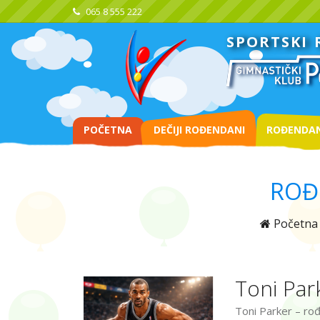
065 8 555 222
SPORTSKI
POČETNA
DEČIJI ROĐENDANI
ROĐENDAN
ROĐ
Početna
Toni Par
Toni Parker – rođ