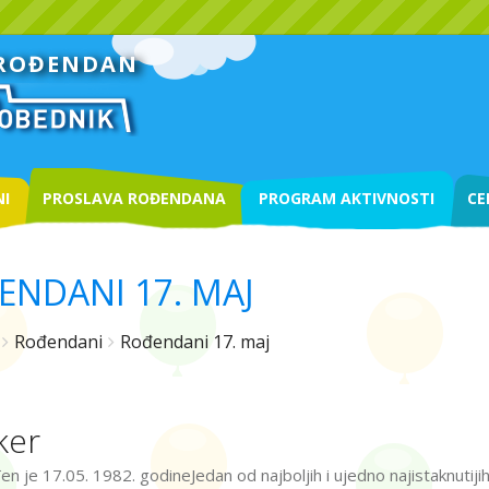
 ROĐENDAN
I
PROSLAVA ROĐENDANA
PROGRAM AKTIVNOSTI
CE
ENDANI 17. MAJ
Rođendani
Rođendani 17. maj
ker
en je 17.05. 1982. godineJedan od najboljih i ujedno najistaknutiji