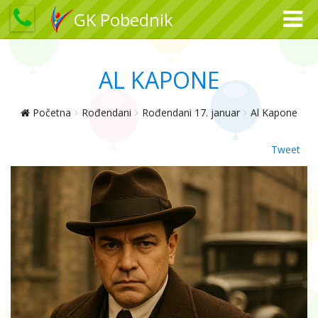
GK Pobednik
AL KAPONE
Početna
Rođendani
Rođendani 17. januar
Al Kapone
Tweet