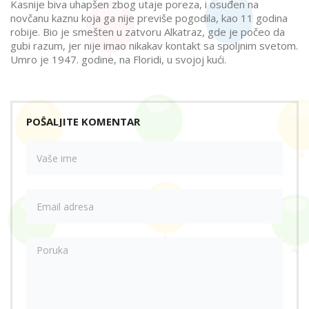
Kasnije biva uhapšen zbog utaje poreza, i osuđen na
novčanu kaznu koja ga nije previše pogodila, kao 11 godina
robije. Bio je smešten u zatvoru Alkatraz, gde je počeo da
gubi razum, jer nije imao nikakav kontakt sa spoljnim svetom.
Umro je 1947. godine, na Floridi, u svojoj kući.
POŠALJITE KOMENTAR