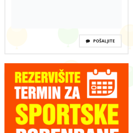
POŠALJITE