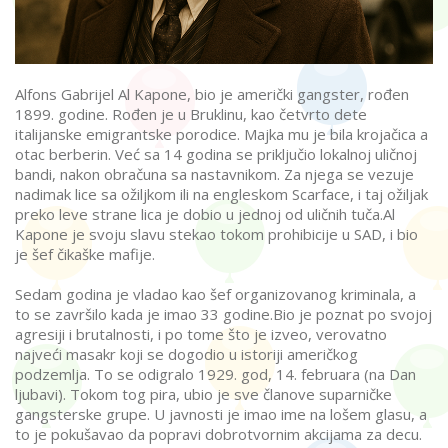
Alfons Gabrijel Al Kapone, bio je američki gangster, rođen
1899. godine. Rođen je u Bruklinu, kao četvrto dete
italijanske emigrantske porodice. Majka mu je bila krojačica a
otac berberin. Već sa 14 godina se priključio lokalnoj uličnoj
bandi, nakon obračuna sa nastavnikom. Za njega se vezuje
nadimak lice sa ožiljkom ili na engleskom Scarface, i taj ožiljak
preko leve strane lica je dobio u jednoj od uličnih tuča.Al
Kapone je svoju slavu stekao tokom prohibicije u SAD, i bio
je šef čikaške mafije.
Sedam godina je vladao kao šef organizovanog kriminala, a
to se završilo kada je imao 33 godine.Bio je poznat po svojoj
agresiji i brutalnosti, i po tome što je izveo, verovatno
najveći masakr koji se dogodio u istoriji američkog
podzemlja. To se odigralo 1929. god, 14. februara (na Dan
ljubavi). Tokom tog pira, ubio je sve članove suparničke
gangsterske grupe. U javnosti je imao ime na lošem glasu, a
to je pokušavao da popravi dobrotvornim akcijama za decu.