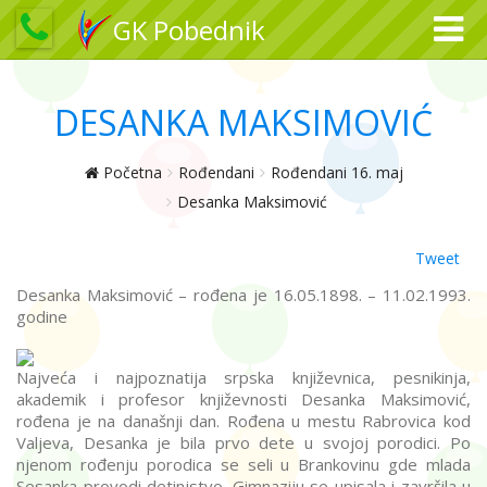
GK Pobednik
DESANKA MAKSIMOVIĆ
Početna
Rođendani
Rođendani 16. maj
Desanka Maksimović
Tweet
Desanka Maksimović – rođena je 16.05.1898. – 11.02.1993.
godine
Najveća i najpoznatija srpska književnica, pesnikinja,
akademik i profesor književnosti Desanka Maksimović,
rođena je na današnji dan. Rođena u mestu Rabrovica kod
Valjeva, Desanka je bila prvo dete u svojoj porodici. Po
njenom rođenju porodica se seli u Brankovinu gde mlada
Sesanka provodi detinjstvo. Gimnaziju se upisala i završila u