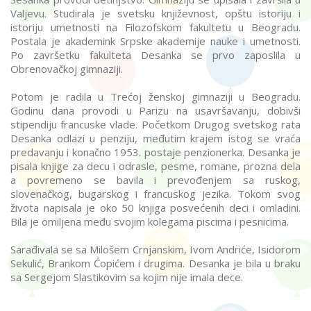
Valjevu. Studirala je svetsku književnost, opštu istoriju i
istoriju umetnosti na Filozofskom fakultetu u Beogradu.
Postala je akademink Srpske akademije nauke i umetnosti.
Po završetku fakulteta Desanka se prvo zaposlila u
Obrenovačkoj gimnaziji.
Potom je radila u Trećoj ženskoj gimnaziji u Beogradu.
Godinu dana provodi u Parizu na usavršavanju, dobivši
stipendiju francuske vlade. Početkom Drugog svetskog rata
Desanka odlazi u penziju, međutim krajem istog se vraća
predavanju i konačno 1953. postaje penzionerka. Desanka je
pisala knjige za decu i odrasle, pesme, romane, prozna dela
a povremeno se bavila i prevođenjem sa ruskog,
slovenačkog, bugarskog i francuskog jezika. Tokom svog
života napisala je oko 50 knjiga posvećenih deci i omladini.
Bila je omiljena među svojim kolegama piscima i pesnicima.
Sarađivala se sa Milošem Crnjanskim, Ivom Andriće, Isidorom
Sekulić, Brankom Ćopićem i drugima. Desanka je bila u braku
sa Sergejom Slastikovim sa kojim nije imala dece.