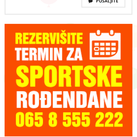
POŠALJITE