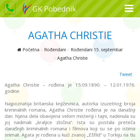
GK Pobednik
AGATHA CHRISTIE
Početna
Rođendani
Rođendani 15. septembar
Agatha Christie
Tweet
Agatha Christie – rođena je 15.09.1890. – 12.01.1976.
godine
Najpoznatija britanska književnica, autorka izuzetnog broja
kriminalnih romana, Agatha Christie rođena je na današnji
dan. Njena dela obavijena velom misteriji i tajni, nadenula su
joj nadimak „kraljice zločina“. Ista su postala preteča
današnjih kriminalnih romana i filmova koji su se po istima
snimali. Agata je rođena u kući zvanoj „Ešfild“ u Torkiju na tlu