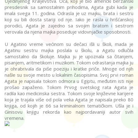
Ujedinjenog Kraljevstva. Oca, koji je bio američki berzanski
presdesnik sa samostalnim prihodima, Agata gubi kada je
imala svega 11. godina. Odrasla je uz majku, brata i sestru
koji su bili dosta stariji od nje. Iako je rasla u hrišćanskoj
porodici, Agata je zajedno sa svojim bratom i sestrom
verovala da njena majka poseduje vidovnjačke sposobnosti.
U Agatino vreme većinom su dečaci išli u školi, mada je
Agatinu sestru majka poslala u školu, a Agatu odlučila
samostalno da školuje. Majka ju je upoznala sa čitanjem,
pisanjem, aritmetikom i muzikom. Tokom odrastanja majka ju
je ohrabrivala da piše poeziju i kratke priče. Mnoge od njih
našle su svoje mesto u lokalnim časopisima. Svoj prvi roman
Agata je napisala tokom odmora u Egiptu, međutim isti nije
prošao zapaženo. Tokom Prvog svetskog rata Agata je
radila kao medicinska sestra. Tokom svoje književne karijere
koja je trajala više od pola veka Agata je napisala preko 80
knjiga, od kojih je 66 sa kriminalnom tematičkom. Ušla je i
Ginisovu knjigu rekorda kao najpordavaniji autor svih
vremena.