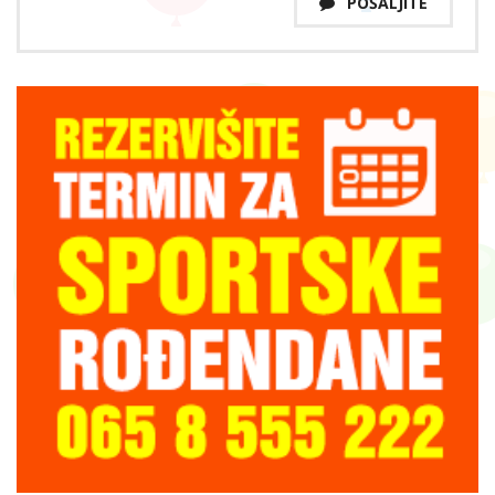
POŠALJITE