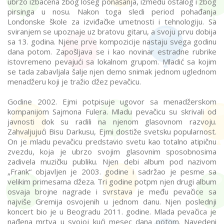
ubrzo izbačena zbog lošeg ponašanja, između ostalog i zbog
pirsinga u nosu. Nakon toga sledi period pohađanja
Londonske škole za izviđačke umetnosti i tehnologiju. Sa
sviranjem se upoznaje uz bratovu gitaru, a svoju prvu dobija
sa 13. godina. Njene prve kompozicije nastaju svega godinu
dana potom. Zapošljava se i kao novinar estradne rubrike
istovremeno pevajući sa lokalnom grupom. Mladić sa kojim
se tada zabavljala šalje njen demo snimak jednom uglednom
menadžeru koji je tražio džez pevačicu.
Godine 2002. Ejmi potpisuje ugovor sa menadžerskom
kompanijom Sajmona Fulera. Mladu pevačicu su skrivali od
javnosti dok su radili na njenom glasovnom razvoju.
Zahvaljujući Bisu Darkusu, Ejmi dostiže svetsku popularnost.
On je mladu pevačicu predstavio svetu kao totalno atipičnu
zvezdu, koja je ubrzo svojim glasovnim sposobnosima
zadivela muzičku publiku. Njen debi album pod nazivom
„Frank“ objavljen je 2003. godine i sadržao je pesme sa
velikim primesama džeza. Tri godine potpm njen drugi album
osvaja brojne nagrade i svrstava je među pevačice sa
najviše Gremija osvojenih u jednom danu. Njen poslednji
koncert bio je u Beogradu 2011. godine. Mlada pevačica je
nađena mrtva u svojoj kući mesec dana potom. Navedeni