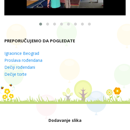
PREPORUČUJEMO DA POGLEDATE
Igraonice Beograd
Proslava rođendana
Dečiji rođendani
Dečije torte
Dodavanje slika