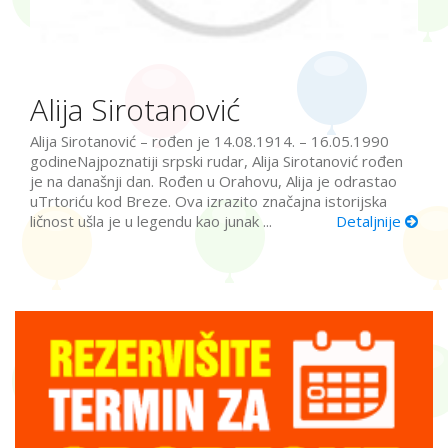
Alija Sirotanović
Alija Sirotanović – rođen je 14.08.1914. – 16.05.1990
godineNajpoznatiji srpski rudar, Alija Sirotanović rođen
je na današnji dan. Rođen u Orahovu, Alija je odrastao
uTrtoriću kod Breze. Ova izrazito značajna istorijska
ličnost ušla je u legendu kao junak ...
Detaljnije