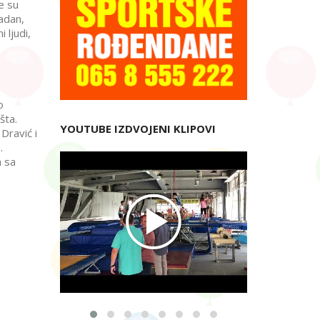
e su
ladan,
 ljudi,
o
šta.
YOUTUBE IZDVOJENI KLIPOVI
Dravić i
.
a sa