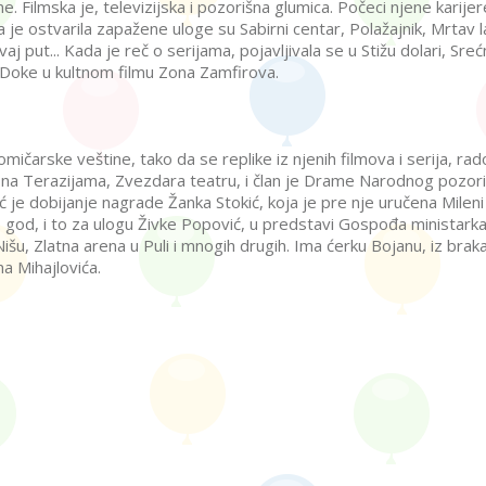
. Filmska je, televizijska i pozorišna glumica. Počeci njene karijer
 je ostvarila zapažene uloge su Sabirni centar, Polažajnik, Mrtav 
put... Kada je reč o serijama, pojavljivala se u Stižu dolari, Srećni
ke Doke u kultnom filmu Zona Zamfirova.
čarske veštine, tako da se replike iz njenih filmova i serija, rad
u na Terazijama, Zvezdara teatru, i član je Drame Narodnog pozori
ć je dobijanje nagrade Žanka Stokić, koja je pre nje uručena Mileni 
. god, i to za ulogu Živke Popović, u predstavi Gospođa ministarka
šu, Zlatna arena u Puli i mnogih drugih. Ima ćerku Bojanu, iz brak
 Mihajlovića.