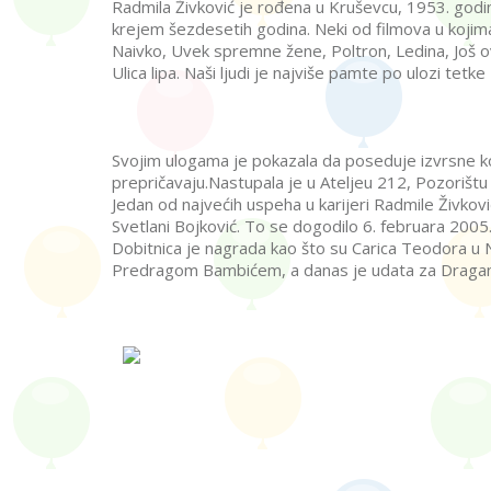
Radmila Živković je rođena u Kruševcu, 1953. godine
krejem šezdesetih godina. Neki od filmova u kojima
Naivko, Uvek spremne žene, Poltron, Ledina, Još ovaj 
Ulica lipa. Naši ljudi je najviše pamte po ulozi tet
Svojim ulogama je pokazala da poseduje izvrsne komi
prepričavaju.Nastupala je u Ateljeu 212, Pozorišt
Jedan od najvećih uspeha u karijeri Radmile Živkovi
Svetlani Bojković. To se dogodilo 6. februara 2005
Dobitnica je nagrada kao što su Carica Teodora u Ni
Predragom Bambićem, a danas je udata za Dragana