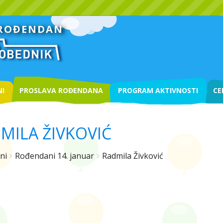
 ROĐENDAN
I
PROSLAVA ROĐENDANA
PROGRAM AKTIVNOSTI
CE
MILA ŽIVKOVIĆ
ni
Rođendani 14. januar
Radmila Živković