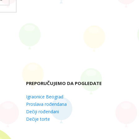
PREPORUČUJEMO DA POGLEDATE
Igraonice Beograd
Proslava rođendana
Dečiji rođendani
Dečije torte