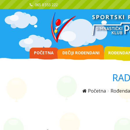
065 8 555 222
SPORTSKI
POČETNA
DEČIJI ROĐENDANI
ROĐENDAN
RAD
Početna
Rođenda