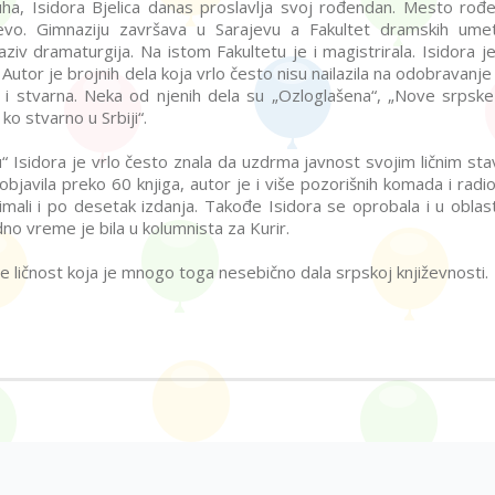
uha, Isidora Bjelica danas proslavlja svoj rođendan. Mesto rođ
evo. Gimnaziju završava u Sarajevu a Fakultet dramskih ume
ziv dramaturgija. Na istom Fakultetu je i magistrirala. Isidora j
utor je brojnih dela koja vrlo često nisu nailazila na odobravanje 
a i stvarna. Neka od njenih dela su „Ozloglašena“, „Nove srpsk
 ko stvarno u Srbiji“.
“ Isidora je vrlo često znala da uzdrma javnost svojim ličnim sta
javila preko 60 knjiga, autor je i više pozorišnih komada i radi
imali i po desetak izdanja. Takođe Isidora se oprobala i u oblasti
dno vreme je bila u kolumnista za Kurir.
e ličnost koja je mnogo toga nesebično dala srpskoj književnosti.