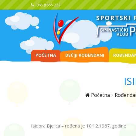
065 8 555 222
SPORTSKI
POČETNA
DEČIJI ROĐENDANI
ROĐENDAN
IS
Početna
Rođenda
Isidora Bjelica – rođena je 10.12.1967. godine