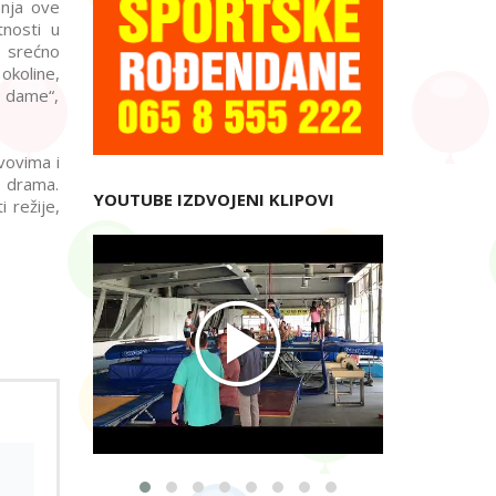
enja ove
tnosti u
e srećno
okoline,
e dame“,
vovima i
o drama.
YOUTUBE IZDVOJENI KLIPOVI
 režije,