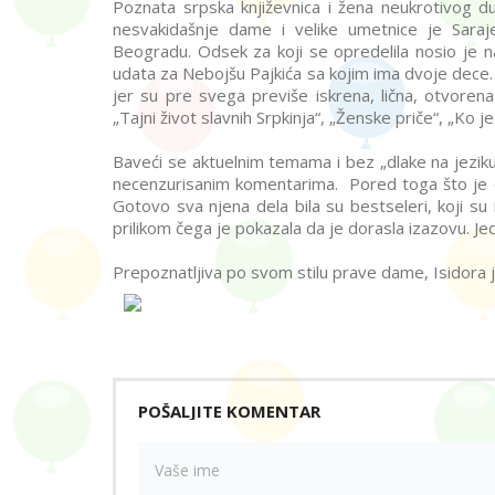
Poznata srpska književnica i žena neukrotivog d
nesvakidašnje dame i velike umetnice je Saraj
Beogradu. Odsek za koji se opredelila nosio je na
udata za Nebojšu Pajkića sa kojim ima dvoje dece. A
jer su pre svega previše iskrena, lična, otvoren
„Tajni život slavnih Srpkinja“, „Ženske priče“, „Ko je
Baveći se aktuelnim temama i bez „dlake na jeziku
necenzurisanim komentarima. Pored toga što je ob
Gotovo sva njena dela bila su bestseleri, koji su 
prilikom čega je pokazala da je dorasla izazovu. Je
Prepoznatljiva po svom stilu prave dame, Isidora j
POŠALJITE KOMENTAR