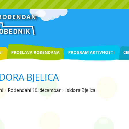
 ROĐENDAN
I
PROSLAVA ROĐENDANA
PROGRAM AKTIVNOSTI
CE
IDORA BJELICA
ni
Rođendani 10. decembar
Isidora Bjelica