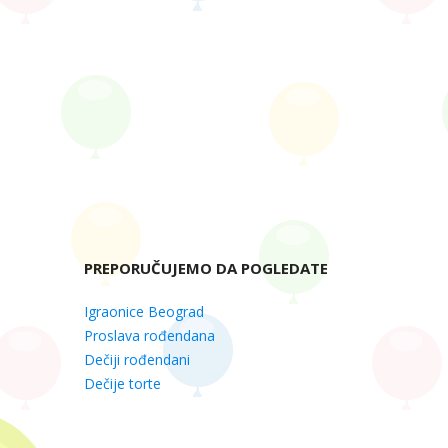
PREPORUČUJEMO DA POGLEDATE
Igraonice Beograd
Proslava rođendana
Dečiji rođendani
Dečije torte