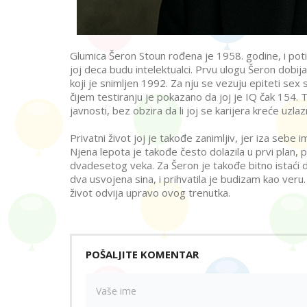
Glumica Šeron Stoun rođena je 1958. godine, i potiče
joj deca budu intelektualci. Prvu ulogu Šeron dobij
koji je snimljen 1992. Za nju se vezuju epiteti sex
čijem testiranju je pokazano da joj je IQ čak 154.
javnosti, bez obzira da li joj se karijera kreće uzl
Privatni život joj je takođe zanimljiv, jer iza seb
Njena lepota je takođe često dolazila u prvi plan, 
dvadesetog veka. Za Šeron je takođe bitno istaći da 
dva usvojena sina, i prihvatila je budizam kao veru
život odvija upravo ovog trenutka.
POŠALJITE KOMENTAR