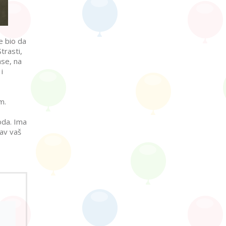
e bio da
trasti,
nse, na
i
m.
toda. Ima
tav vaš