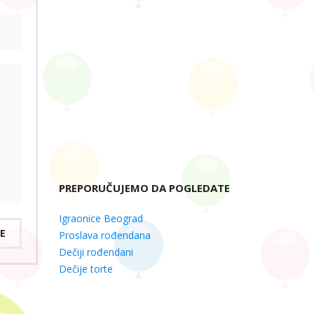
PREPORUČUJEMO DA POGLEDATE
Igraonice Beograd
E
Proslava rođendana
Dečiji rođendani
Dečije torte