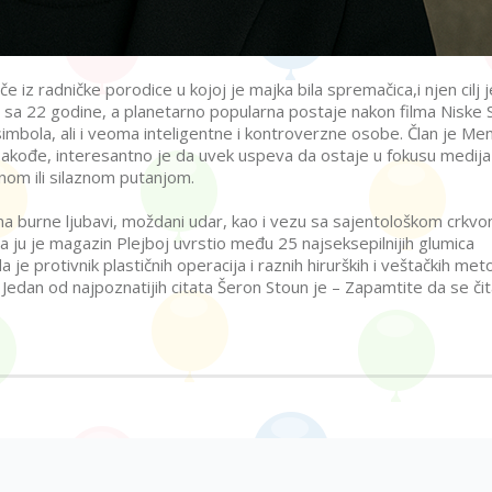
 iz radničke porodice u kojoj je majka bila spremačica,i njen cilj j
a sa 22 godine, a planetarno popularna postaje nakon filma Niske S
 simbola, ali i veoma inteligentne i kontroverzne osobe. Član je Me
 Takođe, interesantno je da uvek uspeva da ostaje u fokusu medija 
aznom ili silaznom putanjom.
e ima burne ljubavi, moždani udar, kao i vezu sa sajentološkom crkvo
pa ju je magazin Plejboj uvrstio među 25 najseksepilnijih glumica
je protivnik plastičnih operacija i raznih hirurških i veštačkih me
. Jedan od najpoznatijih citata Šeron Stoun je – Zapamtite da se či