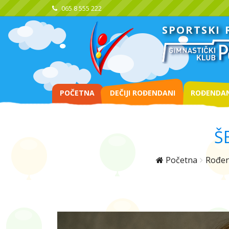
065 8 555 222
SPORTSKI
POČETNA
DEČIJI ROĐENDANI
ROĐENDAN
Š
Početna
Rođen