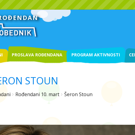
 ROĐENDAN
I
PROSLAVA ROĐENDANA
PROGRAM AKTIVNOSTI
CE
ERON STOUN
dani
Rođendani 10. mart
Šeron Stoun