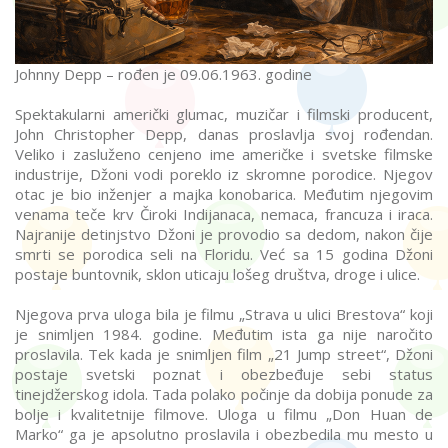
Johnny Depp – rođen je 09.06.1963. godine
Spektakularni američki glumac, muzičar i filmski producent,
John Christopher Depp, danas proslavlja svoj rođendan.
Veliko i zasluženo cenjeno ime američke i svetske filmske
industrije, Džoni vodi poreklo iz skromne porodice. Njegov
otac je bio inženjer a majka konobarica. Međutim njegovim
venama teče krv Čiroki Indijanaca, nemaca, francuza i iraca.
Najranije detinjstvo Džoni je provodio sa dedom, nakon čije
smrti se porodica seli na Floridu. Već sa 15 godina Džoni
postaje buntovnik, sklon uticaju lošeg društva, droge i ulice.
Njegova prva uloga bila je filmu „Strava u ulici Brestova“ koji
je snimljen 1984. godine. Međutim ista ga nije naročito
proslavila. Tek kada je snimljen film „21 Jump street“, Džoni
postaje svetski poznat i obezbeđuje sebi status
tinejdžerskog idola. Tada polako počinje da dobija ponude za
bolje i kvalitetnije filmove. Uloga u filmu „Don Huan de
Marko“ ga je apsolutno proslavila i obezbedila mu mesto u