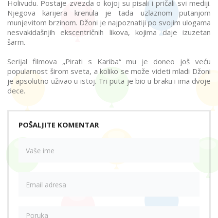
Holivudu. Postaje zvezda o kojoj su pisali i pričali svi mediji.
Njegova karijera krenula je tada uzlaznom putanjom
munjevitom brzinom. Džoni je najpoznatiji po svojim ulogama
nesvakidašnjih ekscentričnih likova, kojima daje izuzetan
šarm.
Serijal filmova „Pirati s Kariba“ mu je doneo još veću
popularnost širom sveta, a koliko se može videti mladi Džoni
je apsolutno uživao u istoj. Tri puta je bio u braku i ima dvoje
dece.
POŠALJITE KOMENTAR