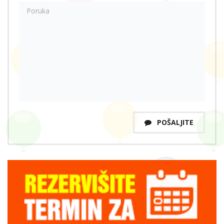
POŠALJITE