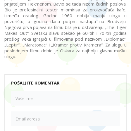
prijateljem Hekmenom. Bavio se tada nizom čudnih poslova.
Bio je profesinalni tester miomirisa za proizvođača kafe,
između ostalog. Godine 1960. dobija manju ulogu u
pozorištu, a godinu dana potpm nastupa na Brodveju.
Njegova prva pojava na filmu bila je u ostvarenju „The Tiger
Makes Out“. Svetsku slavu stekao je 60-tih i 70-tih godina
prošlog veka igrajući u filmovima pod nazivom „Diplomac“,
„Leptir“, „Maratonac“ i „Kramer protiv Kramera“. Za ulogu u
poslednjem filmu dobio je Oskara za najbolju glavnu mušku
ulogu.
POŠALJITE KOMENTAR