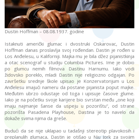
Dustin Hoffman – 08.08.1937. godine
Istaknuti američki glumac i dvostruki Oskarovac, Dustin
Hoffman danas proslavlja svoj rođendan. Dastin je rođen u
Los Anđelesu, u Kaliforniji. Majka mu je bila džez pijanistkinja
a otac scenograf u studiju Columbia Pictures. Ime je dobio
po glumcu nemih filmova Dastinu Harnumu. Iako vodi
židovsko poreklo, mladi Dastin nije religiozno odgajan. Po
završetku srednje škole upisao je Konzervatorijum u Los
Anđelesu imajući nameru da postane pijanista poput majke.
Međutim ubrzo odustaje od toga i upisuje časove glume.
Iako je na početku svoje karijere bio svrstan među „one koji
imaju najmanje šanse da uspeju u pozorištu“, od strane
pozorišta Pasadena Playhouse, Dastina je to navelo da
dokaže svima njima da greše.
Budući da se nije uklapao u tadašnji stereotip plavokosih i
preplanulih glumaca, Dastin je otišao u Nju Jork za svojim