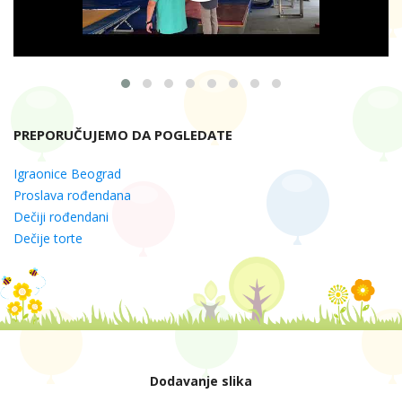
PREPORUČUJEMO DA POGLEDATE
Igraonice Beograd
Proslava rođendana
Dečiji rođendani
Dečije torte
Dodavanje slika