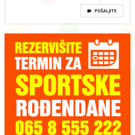
POŠALJITE