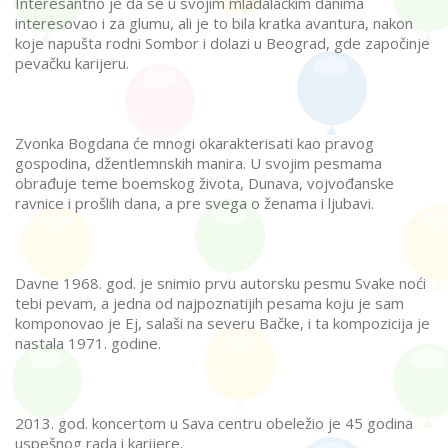
Interesantno je da se u svojim mladalačkim danima
interesovao i za glumu, ali je to bila kratka avantura, nakon
koje napušta rodni Sombor i dolazi u Beograd, gde započinje
pevačku karijeru.
Zvonka Bogdana će mnogi okarakterisati kao pravog
gospodina, džentlemnskih manira. U svojim pesmama
obrađuje teme boemskog života, Dunava, vojvođanske
ravnice i prošlih dana, a pre svega o ženama i ljubavi.
Davne 1968. god. je snimio prvu autorsku pesmu Svake noći
tebi pevam, a jedna od najpoznatijih pesama koju je sam
komponovao je Ej, salaši na severu Bačke, i ta kompozicija je
nastala 1971. godine.
2013. god. koncertom u Sava centru obeležio je 45 godina
uspešnog rada i karijere.