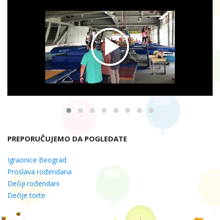
PREPORUČUJEMO DA POGLEDATE
Igraonice Beograd
Proslava rođendana
Dečiji rođendani
Dečije torte