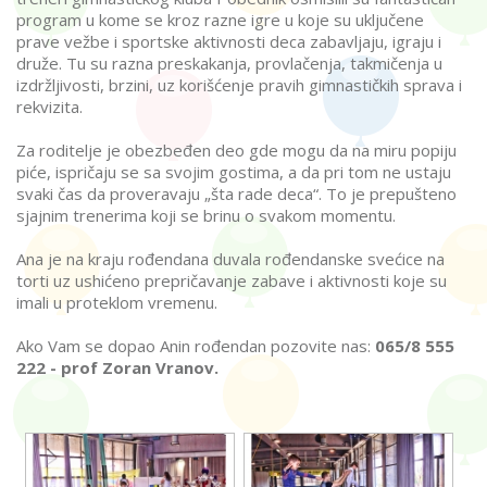
program u kome se kroz razne igre u koje su uključene
prave vežbe i sportske aktivnosti deca zabavljaju, igraju i
druže. Tu su razna preskakanja, provlačenja, takmičenja u
izdržljivosti, brzini, uz korišćenje pravih gimnastičkih sprava i
rekvizita.
Za roditelje je obezbeđen deo gde mogu da na miru popiju
piće, ispričaju se sa svojim gostima, a da pri tom ne ustaju
svaki čas da proveravaju „šta rade deca“. To je prepušteno
sjajnim trenerima koji se brinu o svakom momentu.
Ana je na kraju rođendana duvala rođendanske svećice na
torti uz ushićeno prepričavanje zabave i aktivnosti koje su
imali u proteklom vremenu.
Ako Vam se dopao Anin rođendan pozovite nas:
065/8 555
222 - prof Zoran Vranov.