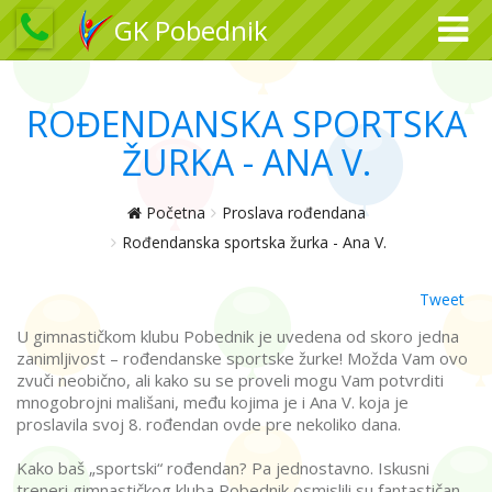
GK Pobednik
ROĐENDANSKA SPORTSKA
ŽURKA - ANA V.
Početna
Proslava rođendana
Rođendanska sportska žurka - Ana V.
Tweet
U gimnastičkom klubu Pobednik je uvedena od skoro jedna
zanimljivost – rođendanske sportske žurke! Možda Vam ovo
zvuči neobično, ali kako su se proveli mogu Vam potvrditi
mnogobrojni mališani, među kojima je i Ana V. koja je
proslavila svoj 8. rođendan ovde pre nekoliko dana.
Kako baš „sportski“ rođendan? Pa jednostavno. Iskusni
treneri gimnastičkog kluba Pobednik osmislili su fantastičan