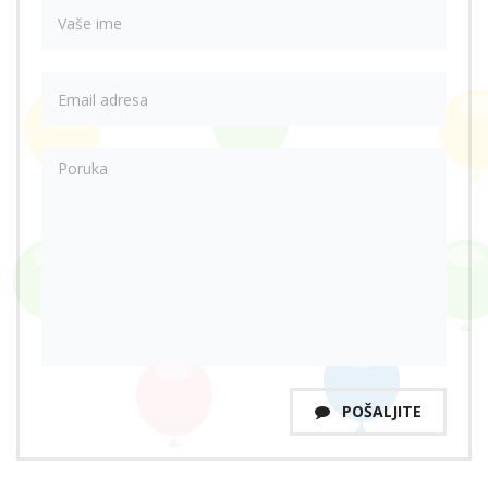
POŠALJITE